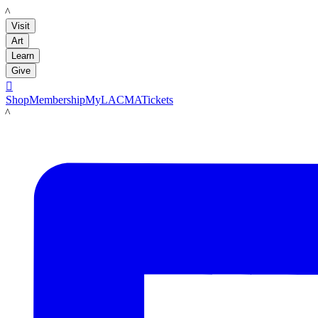
LACMA
Visit
Art
Learn
Give

Shop
Membership
MyLACMA
Tickets
LACMA