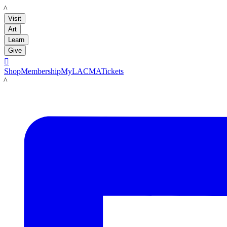
LACMA
Visit
Art
Learn
Give

Shop
Membership
MyLACMA
Tickets
LACMA