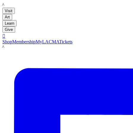
LACMA
Visit
Art
Learn
Give

Shop
Membership
MyLACMA
Tickets
LACMA