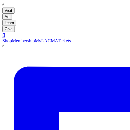
LACMA
Visit
Art
Learn
Give

Shop
Membership
MyLACMA
Tickets
LACMA