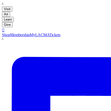
LACMA
Visit
Art
Learn
Give

Shop
Membership
MyLACMA
Tickets
LACMA