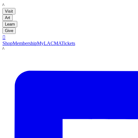
LACMA
Visit
Art
Learn
Give

Shop
Membership
MyLACMA
Tickets
LACMA