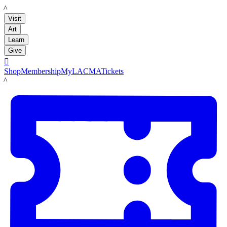
LACMA
Visit
Art
Learn
Give

Shop
Membership
MyLACMA
Tickets
LACMA