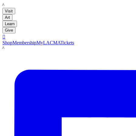
LACMA
Visit
Art
Learn
Give

Shop
Membership
MyLACMA
Tickets
LACMA