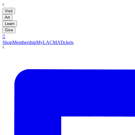
LACMA
Visit
Art
Learn
Give

Shop
Membership
MyLACMA
Tickets
LACMA