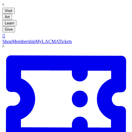
LACMA
Visit
Art
Learn
Give

Shop
Membership
MyLACMA
Tickets
LACMA