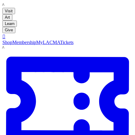
LACMA
Visit
Art
Learn
Give

Shop
Membership
MyLACMA
Tickets
LACMA