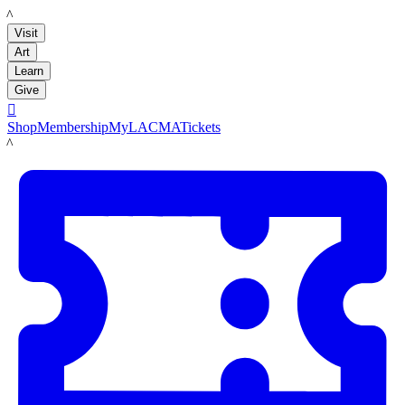
LACMA
Visit
Art
Learn
Give

Shop
Membership
MyLACMA
Tickets
LACMA