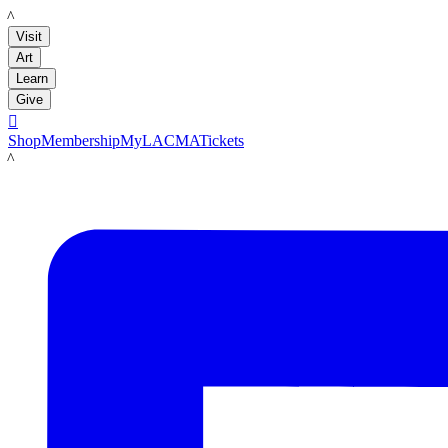
LACMA
Visit
Art
Learn
Give

Shop
Membership
MyLACMA
Tickets
LACMA