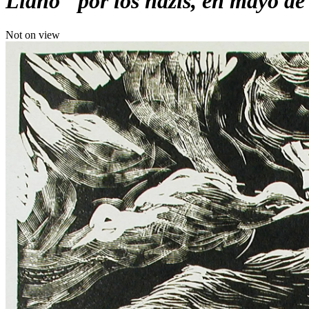
Llano" por los nazis, en mayo de
Not on view