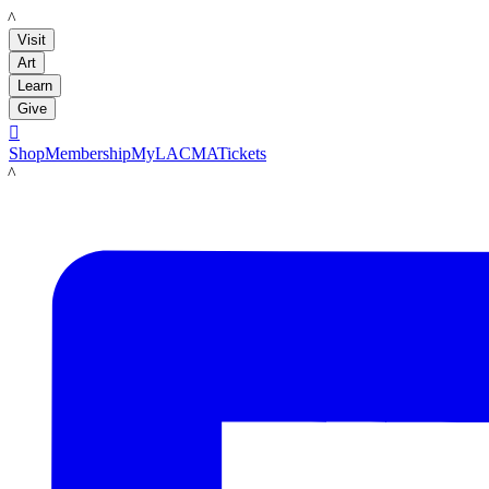
LACMA
Visit
Art
Learn
Give

Shop
Membership
MyLACMA
Tickets
LACMA